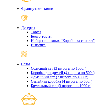
Французские киши
Десерты
Торты
Бенто-торты
Набор пирожных "Коробочка счастья"
Выпечка
Сеты
Офисный сет (3 пирога по 1000г)
Коробка для друзей (4 пирога по 500г)
Домашний сет (2 пирога по 1000г)
Семейная коробка (4 пирога по 500г)
Брутальный сет (3 пирога по 1000 г)