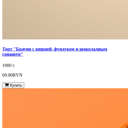
Торт "Брауни с вишней, фундуком и шоколадным
ганашем"
1000 г.
69.00BYN
Купить